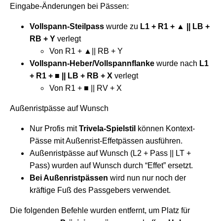
Eingabe-Änderungen bei Pässen:
Vollspann-Steilpass
wurde zu
L1 + R1 + ▲ || LB +
RB + Y
verlegt
Von R1 + ▲|| RB + Y
Vollspann-Heber/Vollspannflanke
wurde nach
L1
+ R1 + ■ || LB + RB + X
verlegt
Von R1 + ■ || RV + X
Außenristpässe auf Wunsch
Nur Profis mit
Trivela-Spielstil
können Kontext-
Pässe mit Außenrist-Effetpässen ausführen.
Außenristpässe auf Wunsch (L2 + Pass || LT +
Pass) wurden auf Wunsch durch “Effet” ersetzt.
Bei Außenristpässen
wird nun nur noch der
kräftige Fuß des Passgebers verwendet.
Die folgenden Befehle wurden entfernt, um Platz für