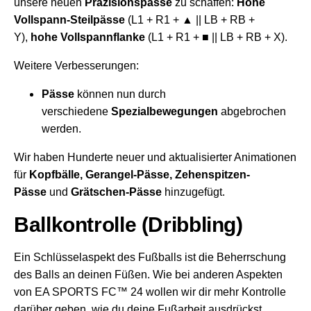
unsere neuen
Präzisionspässe
zu schaffen:
Hohe
Vollspann-Steilpässe
(L1 + R1 + ▲ || LB + RB +
Y),
hohe Vollspannflanke
(L1 + R1 + ■ || LB + RB + X).
Weitere Verbesserungen:
Pässe
können nun durch
verschiedene
Spezialbewegungen
abgebrochen
werden.
Wir haben Hunderte neuer und aktualisierter Animationen
für
Kopfbälle, Gerangel-Pässe, Zehenspitzen-
Pässe
und
Grätschen-Pässe
hinzugefügt.
Ballkontrolle (Dribbling)
Ein Schlüsselaspekt des Fußballs ist die Beherrschung
des Balls an deinen Füßen. Wie bei anderen Aspekten
von EA SPORTS FC™ 24 wollen wir dir mehr Kontrolle
darüber geben, wie du deine Fußarbeit ausdrückst.