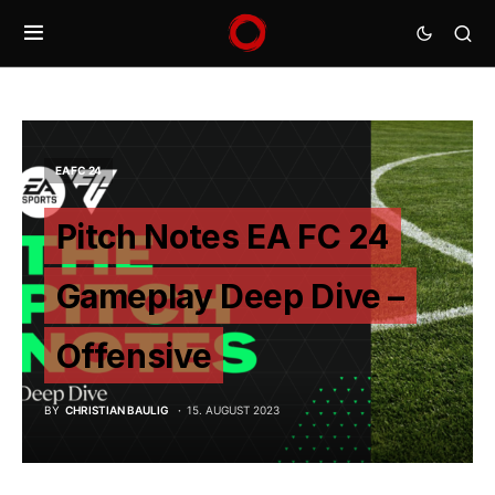
EA FC 24
Pitch Notes EA FC 24
Gameplay Deep Dive –
Offensive
BY
CHRISTIAN BAULIG
15. AUGUST 2023