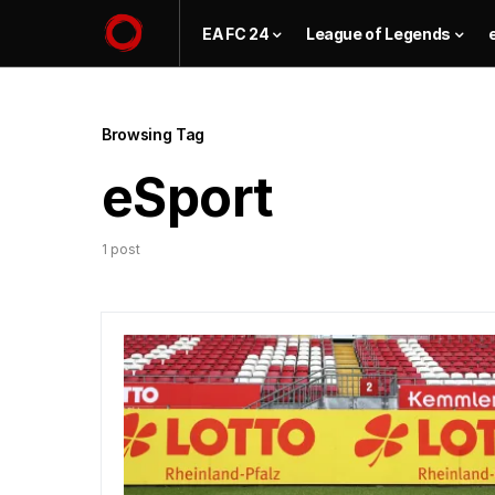
EA FC 24
League of Legends
Browsing Tag
eSport
1 post