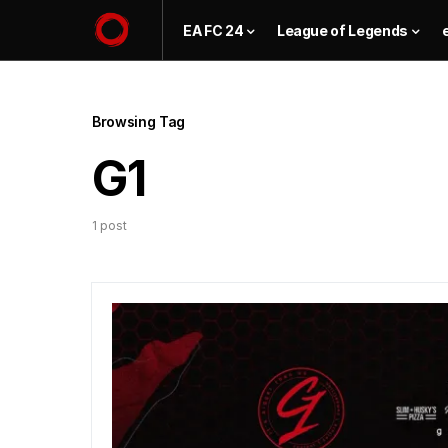
EA FC 24
League of Legends
Browsing Tag
G1
1 post