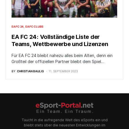
EA FC 24
EA FC CLUBS
EA FC 24: Vollständige Liste der
Teams, Wettbewerbe und Lizenzen
Für EA FC 24 bleibt nahezu alles beim Alten, denn ein
Großteil der offiziellen Partner bleibt dem Spiel…
BY
CHRISTIAN BAULIG
11. SEPTEMBER 2023
Taucht in die aufregende Welt des eSports ein und
bleibt stets über die neuesten Entwicklungen im