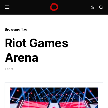
Browsing Tag
Riot Games
Arena
1 post