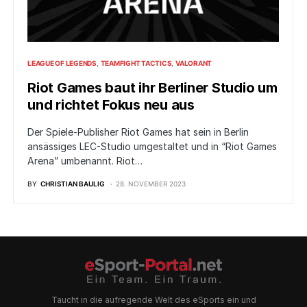
LEAGUE OF LEGENDS
TEAMFIGHT TACTICS
VALORANT
Riot Games baut ihr Berliner Studio um
und richtet Fokus neu aus
Der Spiele-Publisher Riot Games hat sein in Berlin
ansässiges LEC-Studio umgestaltet und in “Riot Games
Arena” umbenannt. Riot…
BY
CHRISTIAN BAULIG
28. NOVEMBER 2023
Taucht in die aufregende Welt des eSports ein und