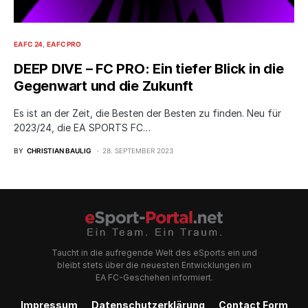
EA FC 24
EA FC PRO
DEEP DIVE – FC PRO: Ein tiefer Blick in die
Gegenwart und die Zukunft
Es ist an der Zeit, die Besten der Besten zu finden. Neu für
2023/24, die EA SPORTS FC…
BY
CHRISTIAN BAULIG
28. SEPTEMBER 2023
Taucht in die aufregende Welt des eSports ein und
bleibt stets über die neuesten Entwicklungen im
EA FC-Geschehen informiert.
Impressum
Datenschutzerklärung
Contact Form