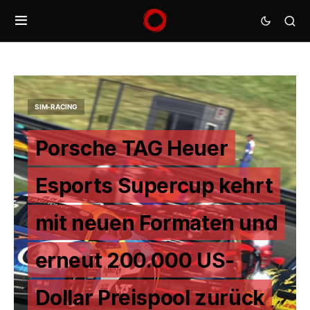
SIM-RACING
Porsche TAG Heuer
Esports Supercup kehrt
mit neuen Formaten und
erneut 200.000 US-
Dollar Preispool zurück