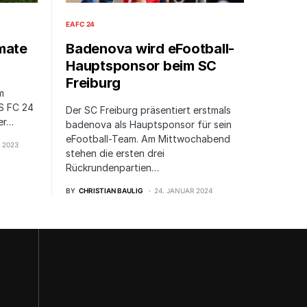
EA FC 24
imate
Badenova wird eFootball-
Hauptsponsor beim SC
Freiburg
m
S FC 24
Der SC Freiburg präsentiert erstmals
er…
badenova als Hauptsponsor für sein
eFootball-Team. Am Mittwochabend
 2023
stehen die ersten drei
Rückrundenpartien…
BY
CHRISTIAN BAULIG
24. JANUAR 2024