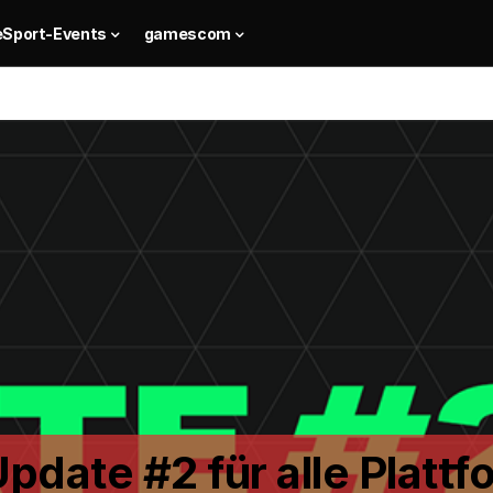
eSport-Events
gamescom
Update #2 für alle Platt