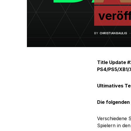
veröff
BY
CHRISTIAN BAULIG
Title Update #
PS4/PS5/XB1/
Ultimatives T
Die folgenden
Verschiedene S
Spielern in de