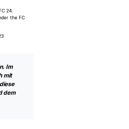
FC 24.
nder the FC
23
n. Im
h mit
diese
nd dem