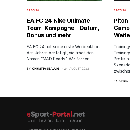
EA FC 24
EA FC 24
EA FC 24 Nike Ultimate
Pitch
Team-Kampagne – Datum,
Gamep
Bonus und mehr
Weite
EA FC 24 hat seine erste Werbeaktion
Training
des Jahres bestätigt, sie trägt den
Training
Namen “MAD Ready”. Wir fassen…
Profis h
Szenario
BY
CHRISTIAN BAULIG
24. AUGUST 2023
zwische
BY
CHRIST