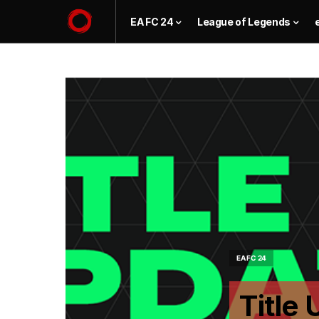
EA FC 24
League of Legends
EA FC 24
Title 