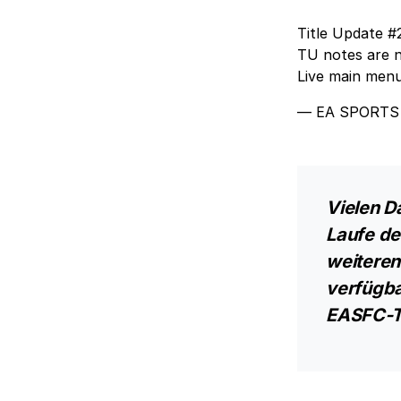
Title Update #
TU notes are n
Live main men
— EA SPORTS 
Vielen D
Laufe de
weiteren
verfügba
EASFC-Tr