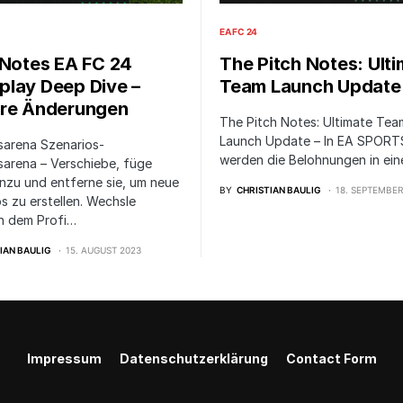
EA FC 24
 Notes EA FC 24
The Pitch Notes: Ult
lay Deep Dive –
Team Launch Update
re Änderungen
The Pitch Notes: Ultimate Tea
Launch Update – In EA SPORT
sarena Szenarios-
werden die Belohnungen in ein
sarena – Verschiebe, füge
inzu und entferne sie, um neue
BY
CHRISTIAN BAULIG
18. SEPTEMBER
s zu erstellen. Wechsle
n dem Profi…
IAN BAULIG
15. AUGUST 2023
Impressum
Datenschutzerklärung
Contact Form